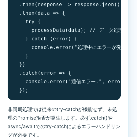
  .then(response => response.json()) /
  .then(data => {

    try {

      processData(data); // データ処理
    } catch (error) {

      console.error("処理中にエラーが発生:", e
    }

  })

  .catch(error => {

    console.error("通信エラー:", error);

  });
非同期処理では従来のtry-catchが機能せず、未処
理のPromise拒否が発生します。必ず.catch()や
async/awaitでのtry-catchによるエラーハンドリン
グが必要です。