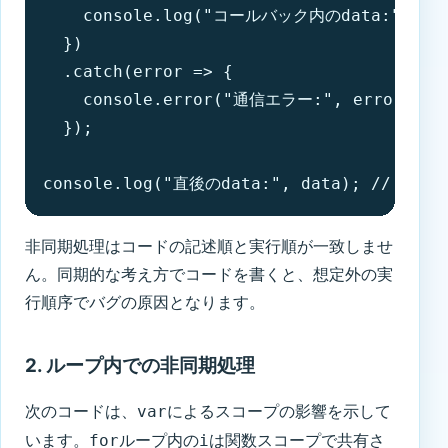
    console.log("コールバック内のdata:", d
  })

  .catch(error => {

    console.error("通信エラー:", error);

  });

console.log("直後のdata:", data); // 
非同期処理はコードの記述順と実行順が一致しませ
ん。同期的な考え方でコードを書くと、想定外の実
行順序でバグの原因となります。
2. ループ内での非同期処理
次のコードは、
によるスコープの影響を示して
var
います。
ループ内の
は関数スコープで共有さ
for
i