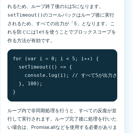
れるため、ループ終了後の
は5になります。
i
のコールバックはループ後に実行
setTimeout()
されるため、すべての出力が「5」となります。こ
れを防ぐには
を使うことでブロックスコープを
let
作る方法が有効です。
for (var i = 0; i < 5; i++) {

  setTimeout(() => {

    console.log(i); // すべて5が出力される

  }, 100);

}
ループ内で非同期処理を行うと、すべての反復が並
行して実行されます。ループ完了後に処理を行いた
い場合は、Promise.allなどを使用する必要がありま