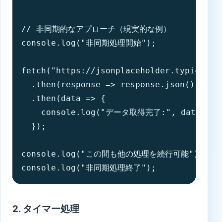
// 非同期的なアプローチ（現実的な例）

console.log("非同期処理開始");

fetch("https://jsonplaceholder.typicode.c
  .then(response => response.json())

  .then(data => {

    console.log("データ取得完了:", data);

  });

console.log("この間も他の処理を続行可能");

console.log("非同期処理終了");
2. タイマー処理