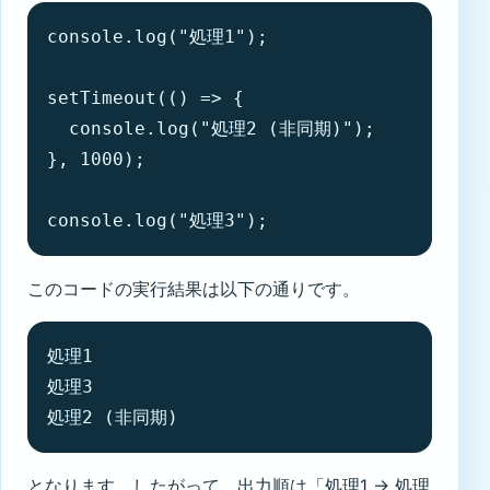
console.log("処理1");

setTimeout(() => {

  console.log("処理2 (非同期)");

}, 1000);

console.log("処理3");
このコードの実行結果は以下の通りです。
処理1

処理3

処理2 (非同期)
となります。したがって、出力順は「処理1 → 処理