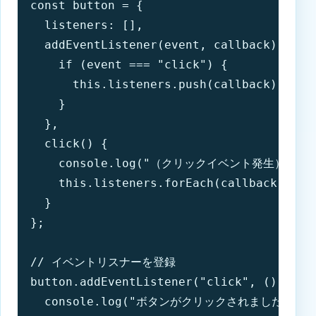
const button = {

  listeners: [],

  addEventListener(event, callback) {

    if (event === "click") {

      this.listeners.push(callback);

    }

  },

  click() {

    console.log("（クリックイベント発生）");

    this.listeners.forEach(callback => ca
  }

};

// イベントリスナーを登録

button.addEventListener("click", () => {

  console.log("ボタンがクリックされました");
