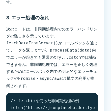
す。
3. エラー処理の忘れ
次のコードは、非同期処理内でのエラーハンドリン
グの難しさを示しています。
がコールバックを通じ
fetchDataFromServer()
てデータを返しますが、
内
processData(data)
でエラーが起きても通常の
では捕捉
try...catch
できません。非同期処理では、エラーを正しく処理
するためにコールバック内での明示的なエラーチェ
ックや
・
構文の利用が推
Promise
async/await
奨されます。
// fetch()を使った非同期処理の例

fetch("https://jsonplaceholder.typico